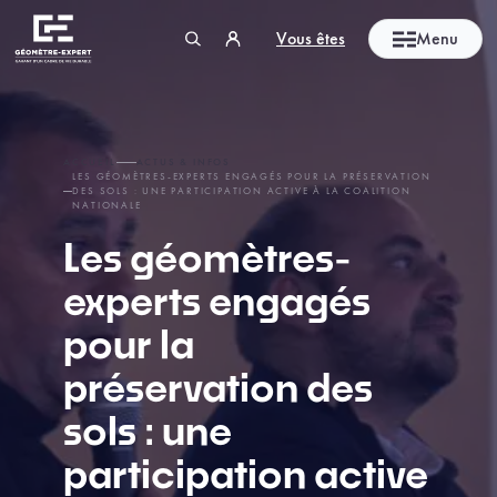
Panneau de gestion des cookies
Vous êtes
Menu
Géomètre-expert Garant d'un cadre de vie durable
ACCUEIL
ACTUS & INFOS
LES GÉOMÈTRES-EXPERTS ENGAGÉS POUR LA PRÉSERVATION
DES SOLS : UNE PARTICIPATION ACTIVE À LA COALITION
NATIONALE
Les géomètres-
experts engagés
pour la
préservation des
sols : une
participation active