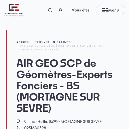
Panneau de gestion des cookies
Vous êtes
Menu
Géomètre-expert Garant d'un cadre de vie durable
ACCUEIL
TROUVER UN CABINET
AIR GEO SCP DE GÉOMÈTRES-EXPERTS FONCIERS - BS
(MORTAGNE SUR SEVRE)
AIR GEO SCP de
Géomètres-Experts
Fonciers - BS
(MORTAGNE SUR
SEVRE)
9 place Hullin, 85290 MORTAGNE SUR SEVRE
Localisation
0251630598
Téléphone