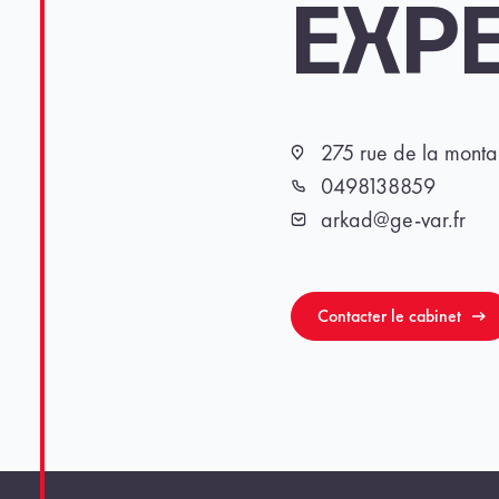
EXP
275 rue de la mont
Localisation
0498138859
Téléphone
arkad@ge-var.fr
Email
Contacter le cabinet