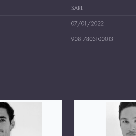
SARL
07/01/2022
90817803100013