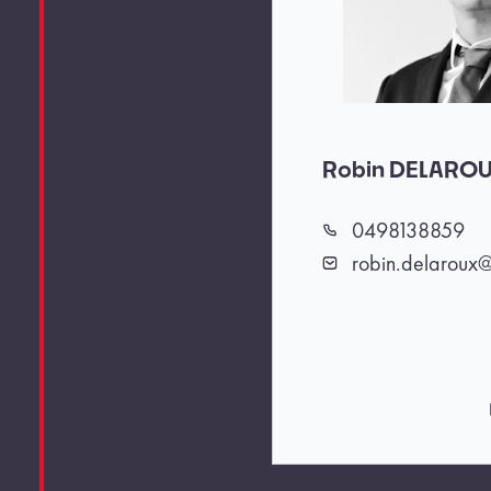
Robin DELARO
0498138859
Téléphone
robin.delaroux@
Email