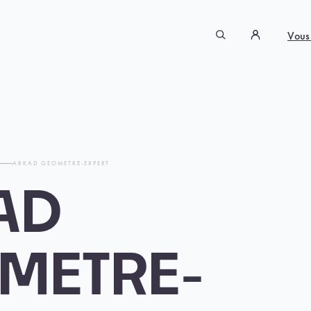
Vous
T
ARKAD GEOMETRE-EXPERT
AD
METRE-