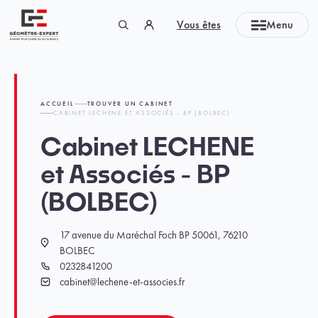
Panneau de gestion des cookies
Vous êtes
Menu
Géomètre-expert Garant d'un cadre de vie durable
ACCUEIL
TROUVER UN CABINET
CABINET LECHENE ET ASSOCIÉS - BP (BOLBEC)
Cabinet LECHENE
et Associés - BP
(BOLBEC)
17 avenue du Maréchal Foch BP 50061, 76210
Localisation
BOLBEC
0232841200
Téléphone
cabinet@lechene-et-associes.fr
Email