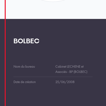
BOLBEC
Nom du bureau
Cabinet LECHENE et
Associés - BP (BOLBEC)
Date de création
25/06/2008