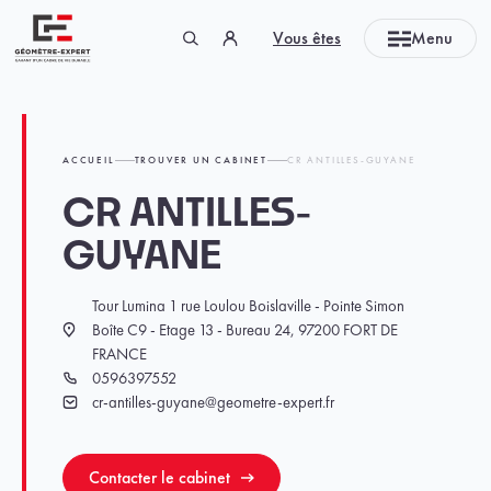
Panneau de gestion des cookies
Vous êtes
Menu
Géomètre-expert Garant d'un cadre de vie durable
ACCUEIL
TROUVER UN CABINET
CR ANTILLES-GUYANE
CR ANTILLES-
GUYANE
Tour Lumina 1 rue Loulou Boislaville - Pointe Simon
Boîte C9 - Etage 13 - Bureau 24, 97200 FORT DE
Localisation
FRANCE
0596397552
Téléphone
cr-antilles-guyane@geometre-expert.fr
Email
Contacter le cabinet