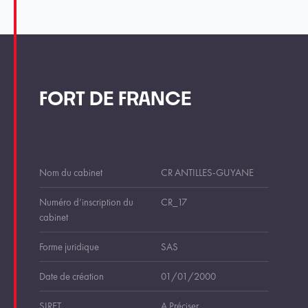
FORT DE FRANCE
Nom du cabinet
CR ANTILLES-GUYANE
Numéro d’inscription du
CR_17
cabinet
Forme juridique
SAS
Date de création
01/01/2000
SIRET
A Préciser