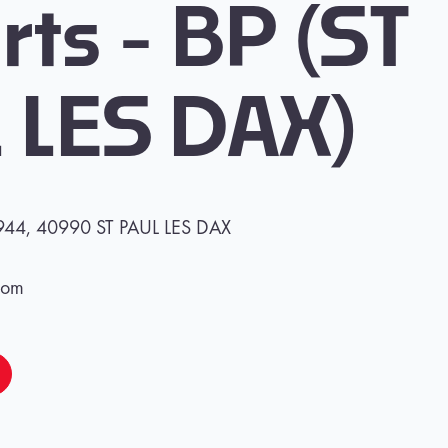
ts - BP (ST
 LES DAX)
1944, 40990 ST PAUL LES DAX
com