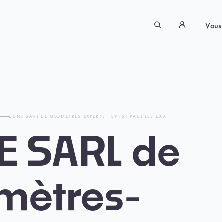
Vous
T
DUNE SARL DE GÉOMÈTRES-EXPERTS - BP (ST PAUL LES DAX)
 SARL de
mètres-