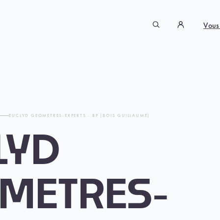
Vous
T
EUCLYD GEOMETRES-EXPERTS - BP (BOIS GUILLAUME)
LYD
METRES-