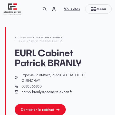
Panneau de gestion des cookies
Vous êtes
Menu
Géomètre-expert Garant d'un cadre de vie durable
ACCUEIL
TROUVER UN CABINET
EURL CABINET PATRICK BRANLY
EURL Cabinet
Patrick BRANLY
Impasse Saint-Roch, 71570 LA CHAPELLE DE
Localisation
GUINCHAY
0385365850
Téléphone
patrick.branly@geometre-expert.fr
Email
Contacter le cabinet