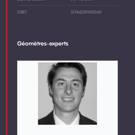
SIRET
51744229900049
Géomètres-experts