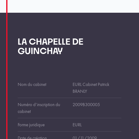
LA CHAPELLE DE
GUINCHAY
Nom du cabinet
EURL Cabinet Patrick
BRANLY
Numéro d’inscription du
2009B300005
cabinet
Forme juridique
EURL
Date de création
01/11/2009