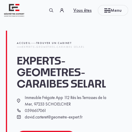
Panneau de gestion des cookies
Vous êtes
Menu
Géomètre-expert Garant d'un cadre de vie durable
ACCUEIL
TROUVER UN CABINET
EXPERTS-GEOMETRES-CARAIBES SELARL
EXPERTS-
GEOMETRES-
CARAIBES SELARL
Immeuble Frégate App 112 Rés les Terrasses de la
Localisation
Mer, 97233 SCHOELCHER
0596617061
Téléphone
david.carteret@geometre-expert.fr
Email