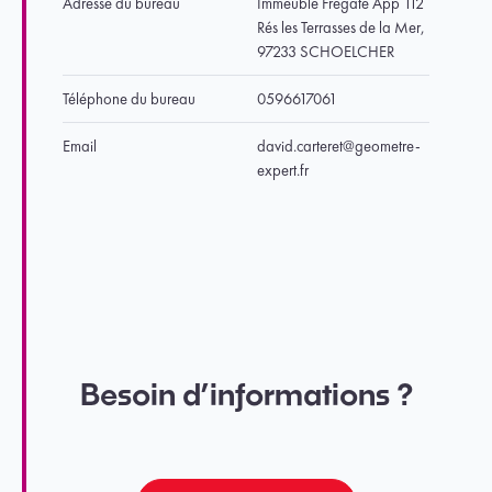
Adresse du bureau
Immeuble Frégate App 112
Rés les Terrasses de la Mer,
97233 SCHOELCHER
Téléphone du bureau
0596617061
Email
david.carteret@geometre-
expert.fr
Besoin d’informations ?