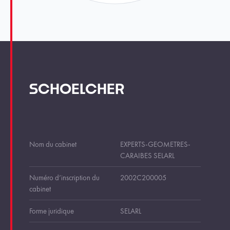
SCHOELCHER
Nom du cabinet
EXPERTS-GEOMETRES-
CARAIBES SELARL
Numéro d’inscription du
2002C200005
cabinet
Forme juridique
SELARL