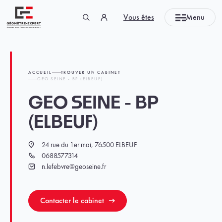
Panneau de gestion des cookies
Vous êtes
Menu
Géomètre-expert Garant d'un cadre de vie durable
ACCUEIL
TROUVER UN CABINET
GEO SEINE - BP (ELBEUF)
GEO SEINE - BP
(ELBEUF)
24 rue du 1er mai, 76500 ELBEUF
Localisation
0688577314
Téléphone
n.lefebvre@geoseine.fr
Email
Contacter le cabinet