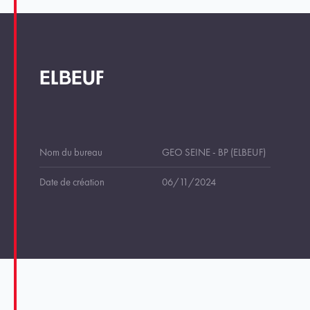
ELBEUF
Nom du bureau
GEO SEINE - BP (ELBEUF)
Date de création
06/11/2024