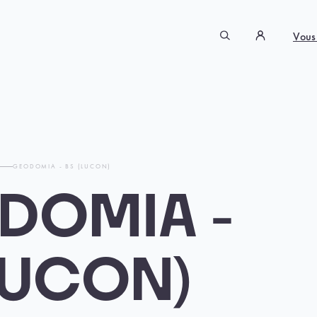
Vous
T
GEODOMIA - BS (LUCON)
DOMIA -
LUCON)