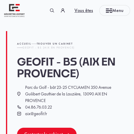
Panneau de gestion des cookies
Vous êtes
Menu
Géomètre-expert Garant d'un cadre de vie durable
ACCUEIL
TROUVER UN CABINET
GEOFIT - BS (AIX EN PROVENCE)
GEOFIT - BS (AIX EN
PROVENCE)
Parc du Golf - bât 23-25 CYCLAMEN 350 Avenue
Guilibert Gauthier de la Lauzière, 13090 AIX EN
Localisation
PROVENCE
04.86.76.03.22
Téléphone
aix@geofit.fr
Email