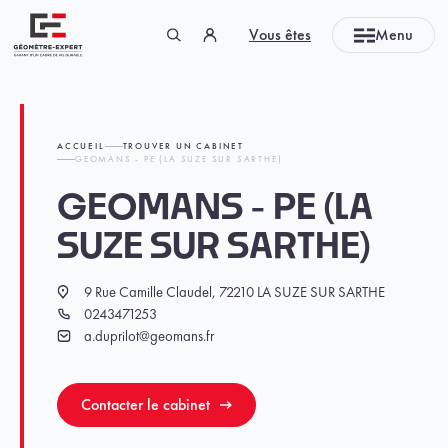
Panneau de gestion des cookies
Vous êtes
Menu
Géomètre-expert Garant d'un cadre de vie durable
ACCUEIL
TROUVER UN CABINET
GEOMANS - PE (LA SUZE SUR SARTHE)
GEOMANS - PE (LA
SUZE SUR SARTHE)
9 Rue Camille Claudel, 72210 LA SUZE SUR SARTHE
Localisation
0243471253
Téléphone
a.duprilot@geomans.fr
Email
Contacter le cabinet