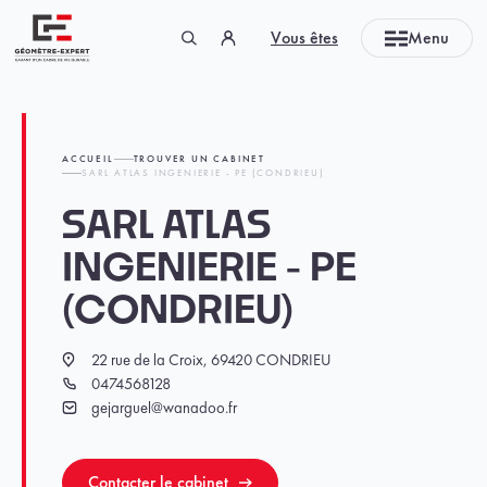
Panneau de gestion des cookies
Vous êtes
Menu
Géomètre-expert Garant d'un cadre de vie durable
ACCUEIL
TROUVER UN CABINET
SARL ATLAS INGENIERIE - PE (CONDRIEU)
SARL ATLAS
INGENIERIE - PE
(CONDRIEU)
22 rue de la Croix, 69420 CONDRIEU
Localisation
0474568128
Téléphone
gejarguel@wanadoo.fr
Email
Contacter le cabinet