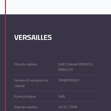
VERSAILLES
Nom du cabinet
SARL Cabinet HERVIOU-
DEBACHY
Numéro d’inscription du
1998B200005
cabinet
Forme juridique
SARL
Date de création
14/01/1998