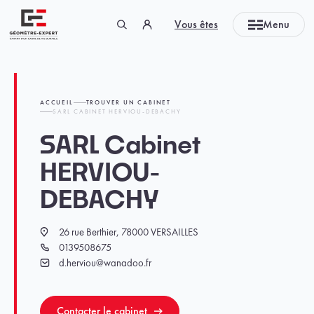
Panneau de gestion des cookies
Vous êtes
Menu
Géomètre-expert Garant d'un cadre de vie durable
ACCUEIL
TROUVER UN CABINET
SARL CABINET HERVIOU-DEBACHY
SARL Cabinet
HERVIOU-
DEBACHY
26 rue Berthier, 78000 VERSAILLES
Localisation
0139508675
Téléphone
d.herviou@wanadoo.fr
Email
Contacter le cabinet