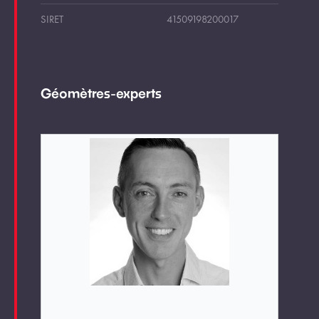
SIRET
41509198200017
Géomètres-experts