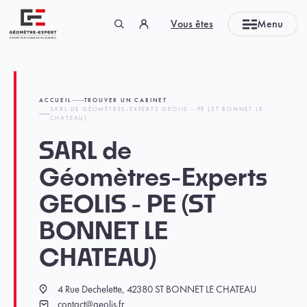
Panneau de gestion des cookies
Vous êtes
Menu
Géomètre-expert Garant d'un cadre de vie durable
ACCUEIL
TROUVER UN CABINET
SARL DE GÉOMÈTRES-EXPERTS GEOLIS - PE (ST BONNET LE
CHATEAU)
SARL de
Géomètres-Experts
GEOLIS - PE (ST
BONNET LE
CHATEAU)
4 Rue Dechelette, 42380 ST BONNET LE CHATEAU
Localisation
contact@geolis.fr