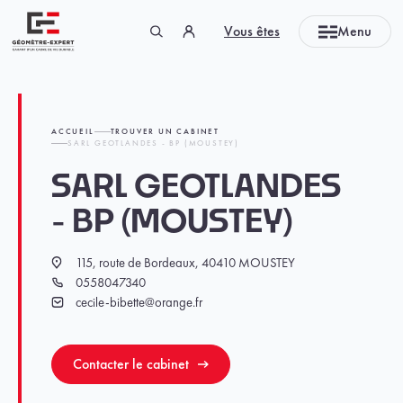
Panneau de gestion des cookies
Vous êtes
Menu
Géomètre-expert Garant d'un cadre de vie durable
ACCUEIL
TROUVER UN CABINET
SARL GEOTLANDES - BP (MOUSTEY)
SARL GEOTLANDES
- BP (MOUSTEY)
115, route de Bordeaux, 40410 MOUSTEY
Localisation
0558047340
Téléphone
cecile-bibette@orange.fr
Email
Contacter le cabinet