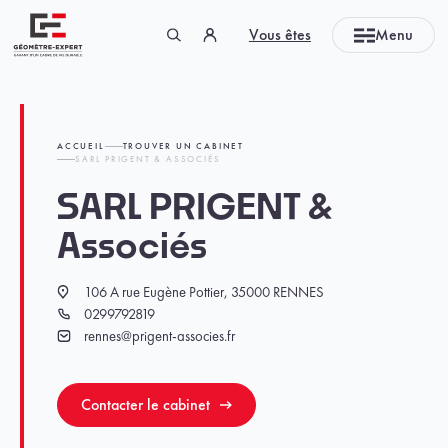
Panneau de gestion des cookies
Vous êtes
Menu
Géomètre-expert Garant d'un cadre de vie durable
ACCUEIL
TROUVER UN CABINET
SARL PRIGENT & ASSOCIÉS
SARL PRIGENT &
Associés
106 A rue Eugène Pottier, 35000 RENNES
Localisation
0299792819
Téléphone
rennes@prigent-associes.fr
Email
Contacter le cabinet