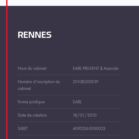
RENNES
Nom du cabinet
SARL PRIGENT & Associés
Numéro d’inscription du
2010B200019
cabinet
Forme juridique
SARL
Date de création
18/01/2010
SIRET
40912365000023