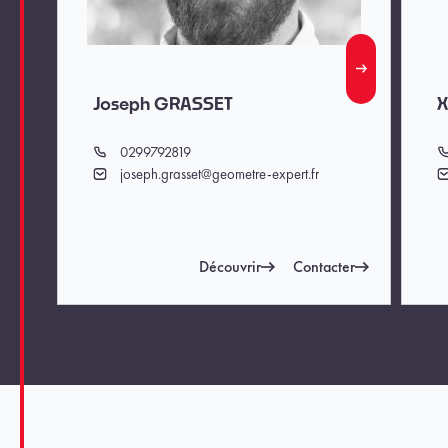
Joseph GRASSET
X
0299792819
Téléphone
T
joseph.grasset@geometre-expert.fr
Email
E
Découvrir
Contacter