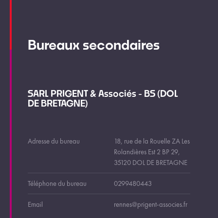
Bureaux secondaires
SARL PRIGENT & Associés - BS (DOL
DE BRETAGNE)
Adresse du bureau
18, rue de la Rouelle ZA Les
Rolandières Est 2 BP 29,
35120 DOL DE BRETAGNE
Téléphone du bureau
0299480443
Email
rennes@prigent-associes.fr