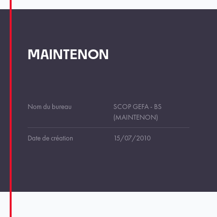
MAINTENON
Nom du bureau
SCOP GEFA - BS
(MAINTENON)
Date de création
15/07/2010