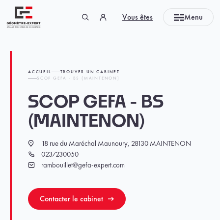
Panneau de gestion des cookies
Vous êtes
Menu
Géomètre-expert Garant d'un cadre de vie durable
ACCUEIL
TROUVER UN CABINET
SCOP GEFA - BS (MAINTENON)
SCOP GEFA - BS
(MAINTENON)
18 rue du Maréchal Maunoury, 28130 MAINTENON
Localisation
0237230050
Téléphone
rambouillet@gefa-expert.com
Email
Contacter le cabinet