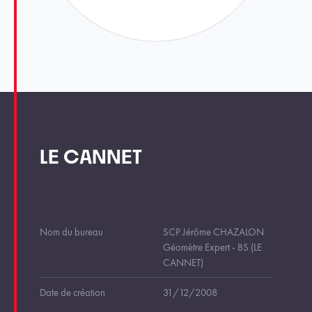
LE CANNET
Nom du bureau
SCP Jérôme CHAZALON
Géomètre Expert - BS (LE
CANNET)
Date de création
31/12/2008