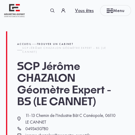
Panneau de gestion des cookies
Vous êtes
Menu
Géomètre-expert Garant d'un cadre de vie durable
ACCUEIL
TROUVER UN CABINET
SCP JÉRÔME CHAZALON GÉOMÈTRE EXPERT - BS (LE
CANNET)
SCP Jérôme
CHAZALON
Géomètre Expert -
BS (LE CANNET)
11-13 Chemin de l'Industrie Bât C Canéopole, 06110
Localisation
LE CANNET
0493450780
Téléphone