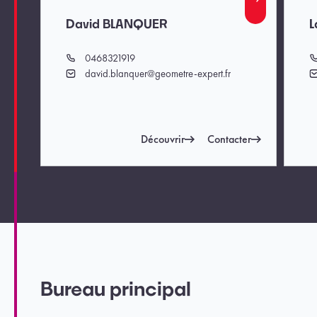
David BLANQUER
L
0468321919
Téléphone
T
david.blanquer@geometre-expert.fr
Email
E
Découvrir
Contacter
Bureau principal