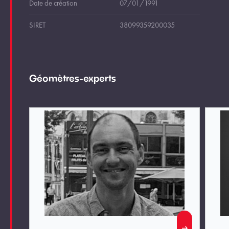
Date de création
07/01/1991
SIRET
38099359200035
Géomètres-experts