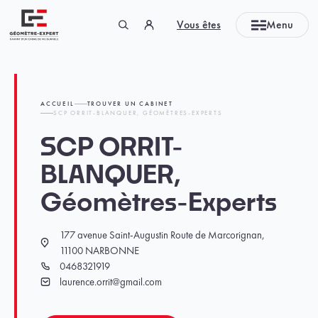
Panneau de gestion des cookies
Vous êtes
Menu
Géomètre-expert Garant d'un cadre de vie durable
ACCUEIL
TROUVER UN CABINET
SCP ORRIT-BLANQUER, GÉOMÈTRES-EXPERTS
SCP ORRIT-
BLANQUER,
Géomètres-Experts
177 avenue Saint-Augustin Route de Marcorignan,
Localisation
11100 NARBONNE
0468321919
Téléphone
laurence.orrit@gmail.com
Email