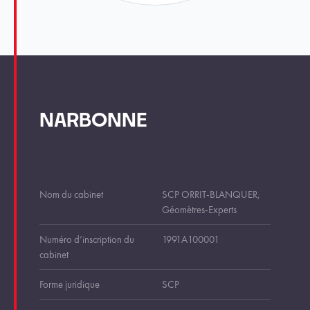
NARBONNE
Nom du cabinet
SCP ORRIT-BLANQUER,
Géomètres-Experts
Numéro d’inscription du
1991A100001
cabinet
Forme juridique
SCP