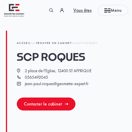
Panneau de gestion des cookies
Vous êtes
Menu
Géomètre-expert Garant d'un cadre de vie durable
ACCUEIL
TROUVER UN CABINET
SCP ROQUES
SCP ROQUES
2 place de l'Eglise, 12400 ST AFFRIQUE
Localisation
0565492045
Téléphone
jean-paul.roques@geometre-expert.fr
Email
Contacter le cabinet