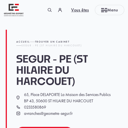
Panneau de gestion des cookies
Vous êtes
Menu
Géomètre-expert Garant d'un cadre de vie durable
ACCUEIL
TROUVER UN CABINET
SEGUR - PE (ST HILAIRE DU HARCOUET)
SEGUR - PE (ST
HILAIRE DU
HARCOUET)
65, Place DELAPORTE La Maison des Services Publics
Localisation
BP 43, 50600 ST HILAIRE DU HARCOUET
0233580869
Téléphone
avranches@geometre-segur.fr
Email