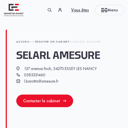
Panneau de gestion des cookies
Vous êtes
Menu
Géomètre-expert Garant d'un cadre de vie durable
ACCUEIL
TROUVER UN CABINET
SELARL AMESURE
SELARL AMESURE
137 avenue Foch, 54270 ESSEY LES NANCY
Localisation
0383331460
Téléphone
l.barottin@amesure.fr
Email
Contacter le cabinet