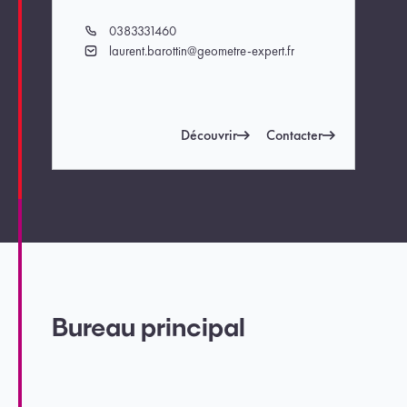
0383331460
Téléphone
laurent.barottin@geometre-expert.fr
Email
Découvrir
Contacter
Bureau principal