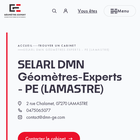
Panneau de gestion des cookies
Vous êtes
Menu
Géomètre-expert Garant d'un cadre de vie durable
ACCUEIL
TROUVER UN CABINET
SELARL DMN GÉOMÈTRES-EXPERTS - PE (LAMASTRE)
SELARL DMN
Géomètres-Experts
- PE (LAMASTRE)
2 rue Chalamet, 07270 LAMASTRE
Localisation
0475065077
Téléphone
contact@dmn-ge.com
Email
Contacter le cabinet