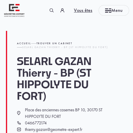
Panneau de gestion des cookies
Vous êtes
Menu
Géomètre-expert Garant d'un cadre de vie durable
ACCUEIL
TROUVER UN CABINET
SELARL GAZAN THIERRY - BP (ST HIPPOLYTE DU FORT)
SELARL GAZAN
Thierry - BP (ST
HIPPOLYTE DU
FORT)
Place des anciennes casernes BP 10, 30170 ST
Localisation
HIPPOLYTE DU FORT
0466772174
Téléphone
thierry.gazan@geometre-expert.fr
Email