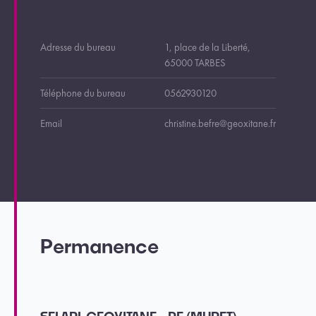
Adresse du bureau
1, place de la Liberté,
65000 TARBES
Téléphone du bureau
0562930120
Email
christine.befre@geoxitane.fr
Permanence