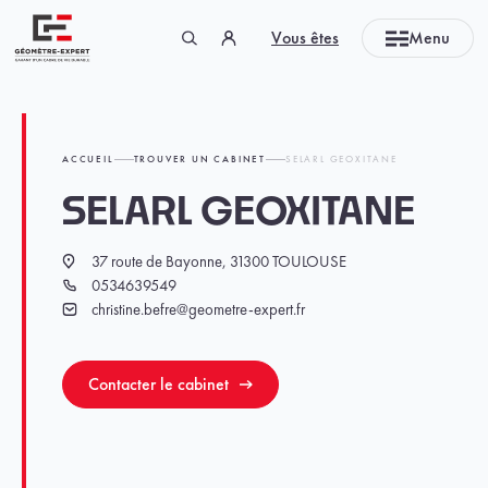
Panneau de gestion des cookies
Vous êtes
Menu
Géomètre-expert Garant d'un cadre de vie durable
ACCUEIL
TROUVER UN CABINET
SELARL GEOXITANE
SELARL GEOXITANE
37 route de Bayonne, 31300 TOULOUSE
Localisation
0534639549
Téléphone
christine.befre@geometre-expert.fr
Email
Contacter le cabinet