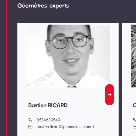
Géomètres-experts
Bastien RICARD
C
0534639549
Téléphone
T
bastien.ricard@geometre-expert.fr
Email
E