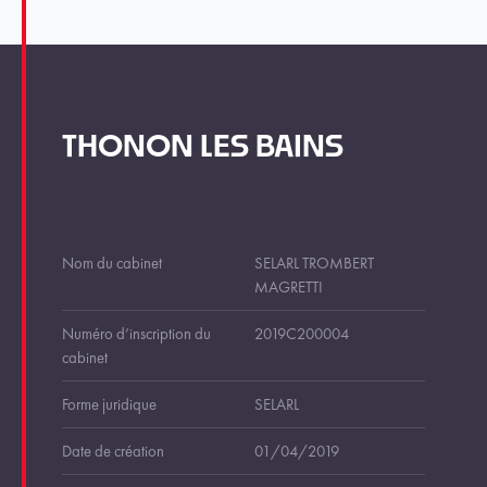
THONON LES BAINS
Nom du cabinet
SELARL TROMBERT
MAGRETTI
Numéro d’inscription du
2019C200004
cabinet
Forme juridique
SELARL
Date de création
01/04/2019