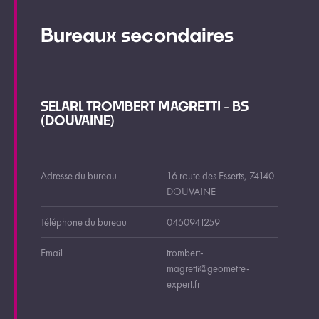
Bureaux secondaires
SELARL TROMBERT MAGRETTI - BS
(DOUVAINE)
Adresse du bureau
16 route des Esserts, 74140
DOUVAINE
Téléphone du bureau
0450941259
Email
trombert-
magretti@geometre-
expert.fr