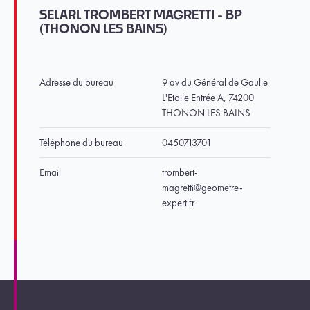
SELARL TROMBERT MAGRETTI - BP
(THONON LES BAINS)
Adresse du bureau
9 av du Général de Gaulle
L'Etoile Entrée A, 74200
THONON LES BAINS
Téléphone du bureau
0450713701
Email
trombert-
magretti@geometre-
expert.fr