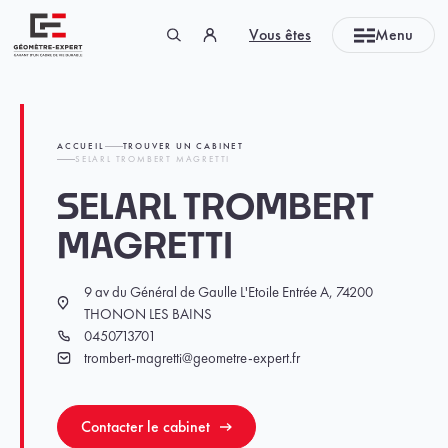
Panneau de gestion des cookies
Vous êtes
Menu
Géomètre-expert Garant d'un cadre de vie durable
ACCUEIL
TROUVER UN CABINET
SELARL TROMBERT MAGRETTI
SELARL TROMBERT
MAGRETTI
9 av du Général de Gaulle L'Etoile Entrée A, 74200
Localisation
THONON LES BAINS
0450713701
Téléphone
trombert-magretti@geometre-expert.fr
Email
Contacter le cabinet