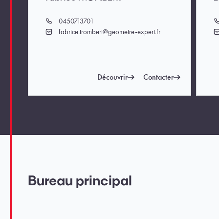
0450713701
Téléphone
T
fabrice.trombert@geometre-expert.fr
Email
E
Découvrir
Contacter
Bureau principal