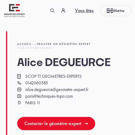
Panneau de gestion des cookies
Vous êtes
Menu
Géomètre-expert Garant d'un cadre de vie durable
ACCUEIL
TROUVER UN GÉOMÈTRE-EXPERT
ALICE DEGUEURCE
Alice DEGUEURCE
SCOP TT GEOMETRES-EXPERTS
Cabinet
0142060385
Téléphone
alice.degueurce@geometre-expert.fr
Email
paris@techniques-topo.com
Email
PARIS 11
Ville
Contacter le géomètre-expert