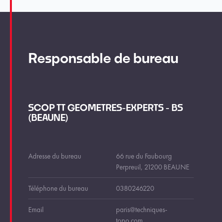
Responsable de bureau
SCOP TT GEOMETRES-EXPERTS - BS
(BEAUNE)
Adresse du bureau
66 rue du Faubourg
Perpreuil, 21200 BEAUNE
Téléphone du bureau
0380246220
Email
paris@techniques-
topo.com