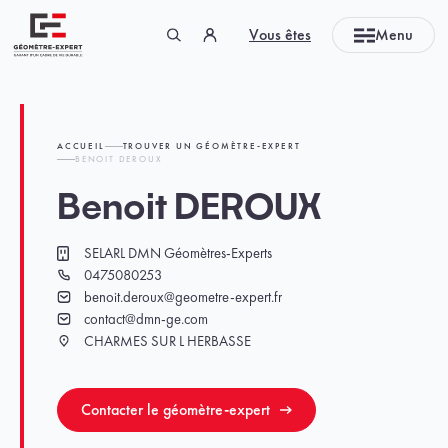
Panneau de gestion des cookies
Vous êtes
Menu
Géomètre-expert Garant d'un cadre de vie durable
ACCUEIL
TROUVER UN GÉOMÈTRE-EXPERT
BENOIT DEROUX
Benoit DEROUX
SELARL DMN Géomètres-Experts
Cabinet
0475080253
Téléphone
benoit.deroux@geometre-expert.fr
Email
contact@dmn-ge.com
Email
CHARMES SUR L HERBASSE
Ville
Contacter le géomètre-expert