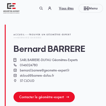
Panneau de gestion des cookies
Vous êtes
Menu
Géomètre-expert Garant d'un cadre de vie durable
ACCUEIL
TROUVER UN GÉOMÈTRE-EXPERT
BERNARD BARRERE
Bernard BARRERE
SARL BARRERE-DUFAU Géomètres-Experts
Cabinet
0146024780
Téléphone
bernard.barrere@geometre-expert.fr
Email
stcloud@barrere-dufau.fr
Email
ST CLOUD
Ville
Contacter le géomètre-expert