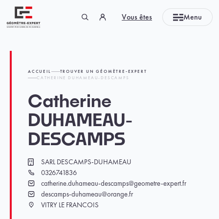
Panneau de gestion des cookies
Vous êtes
Menu
Géomètre-expert Garant d'un cadre de vie durable
ACCUEIL
TROUVER UN GÉOMÈTRE-EXPERT
CATHERINE DUHAMEAU-DESCAMPS
Catherine
DUHAMEAU-
DESCAMPS
SARL DESCAMPS-DUHAMEAU
Cabinet
0326741836
Téléphone
catherine.duhameau-descamps@geometre-expert.fr
Email
descamps-duhameau@orange.fr
Email
VITRY LE FRANCOIS
Ville