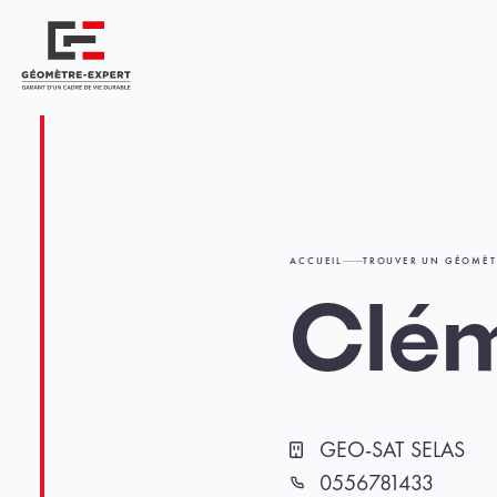
Panneau de gestion des cookies
Géomètre-expert Garant d'un cadre de vie durable
ACCUEIL
TROUVER UN GÉOMÈT
Clé
GEO-SAT SELAS
Cabinet
0556781433
Téléphone