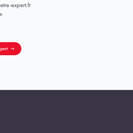
tre-expert.fr
m
pert