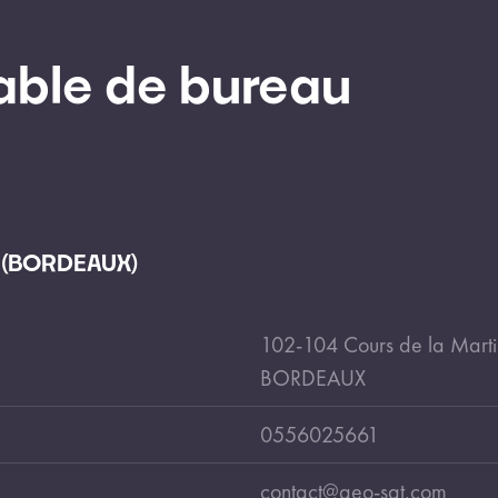
ble de bureau
S (BORDEAUX)
102-104 Cours de la Mart
BORDEAUX
0556025661
contact@geo-sat.com