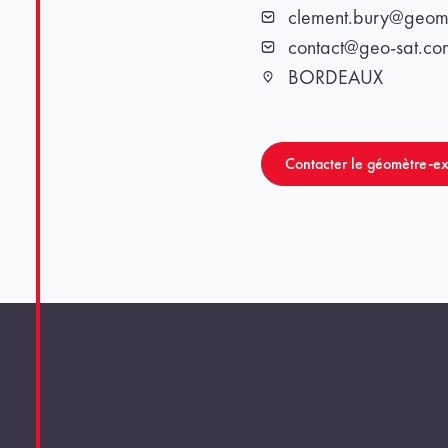
clement.bury@geome
Email
contact@geo-sat.co
Email
BORDEAUX
Ville
Contacter le géomètre-ex