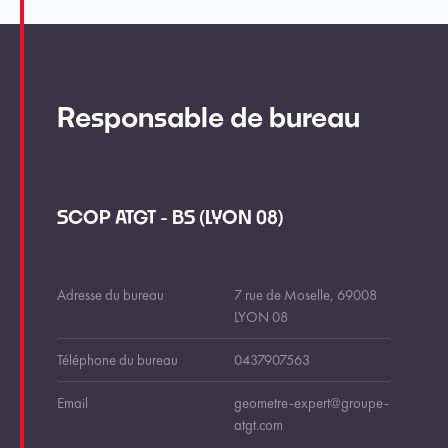
Responsable de bureau
SCOP ATGT - BS (LYON 08)
Adresse du bureau
7 rue de Moselle, 69008
LYON 08
Téléphone du bureau
0437907563
Email
geometre-expert@groupe-
atgt.com