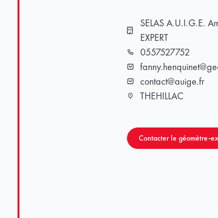
SELAS A.U.I.G.E. 
Cabinet
EXPERT
0557527752
Téléphone
fanny.henquinet@geo
Email
contact@auige.fr
Email
THEHILLAC
Ville
Contacter le géomètre-ex