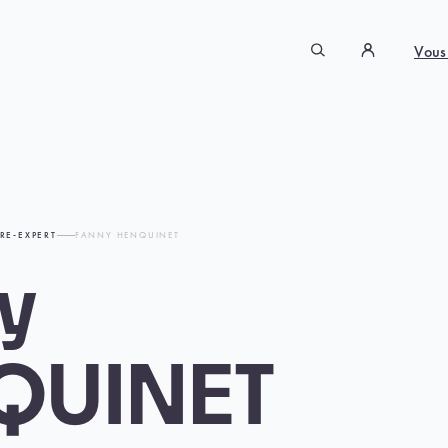
Vous
RE-EXPERT
FANNY HENQUINET
y
QUINET