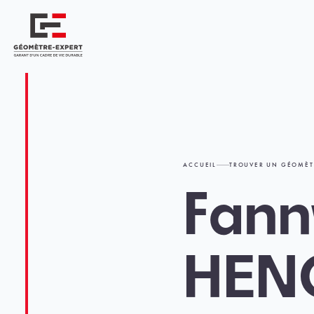
Panneau de gestion des cookies
Géomètre-expert Garant d'un cadre de vie durable
ACCUEIL
TROUVER UN GÉOMÈT
Fann
HEN