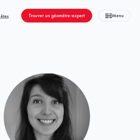
Trouver un géomètre-expert
Menu
 êtes