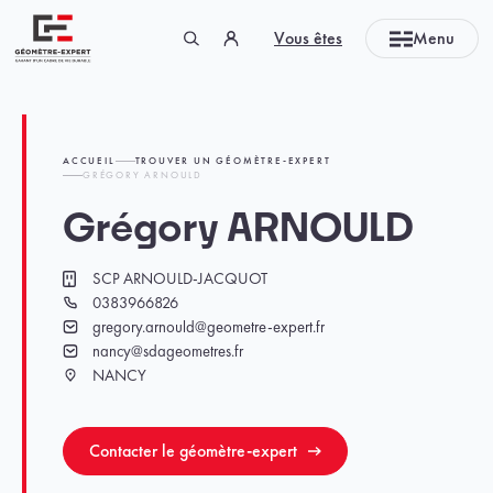
Panneau de gestion des cookies
Vous êtes
Menu
Géomètre-expert Garant d'un cadre de vie durable
ACCUEIL
TROUVER UN GÉOMÈTRE-EXPERT
GRÉGORY ARNOULD
Grégory ARNOULD
SCP ARNOULD-JACQUOT
Cabinet
0383966826
Téléphone
gregory.arnould@geometre-expert.fr
Email
nancy@sdageometres.fr
Email
NANCY
Ville
Contacter le géomètre-expert