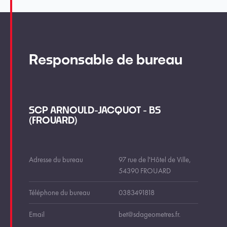
Responsable de bureau
SCP ARNOULD-JACQUOT - BS
(FROUARD)
Adresse du bureau
97 rue de l'Hôtel de Ville,
54390 FROUARD
Téléphone du bureau
0383491818
Email
bet@sdageometres.fr.