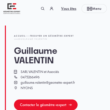
Panneau de gestion des cookies
Vous êtes
Menu
Géomètre-expert Garant d'un cadre de vie durable
ACCUEIL
TROUVER UN GÉOMÈTRE-EXPERT
GUILLAUME VALENTIN
Guillaume
VALENTIN
SARL VALENTIN et Associés
Cabinet
0475266496
Téléphone
guillaume.valentin@geometre-expert.fr
Email
NYONS
Ville
Contacter le géomètre-expert