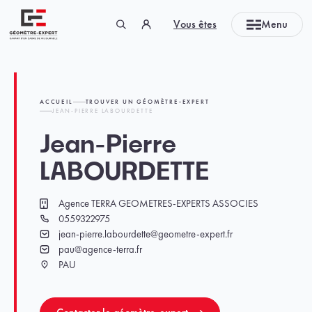
Panneau de gestion des cookies
Vous êtes
Menu
Géomètre-expert Garant d'un cadre de vie durable
ACCUEIL
TROUVER UN GÉOMÈTRE-EXPERT
JEAN-PIERRE LABOURDETTE
Jean-Pierre
LABOURDETTE
Agence TERRA GEOMETRES-EXPERTS ASSOCIES
Cabinet
0559322975
Téléphone
jean-pierre.labourdette@geometre-expert.fr
Email
pau@agence-terra.fr
Email
PAU
Ville