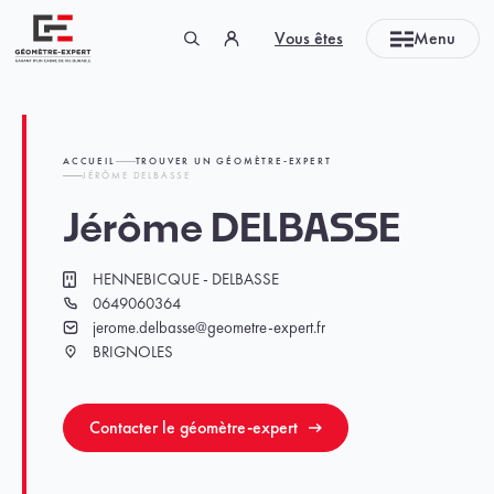
Panneau de gestion des cookies
Vous êtes
Menu
Géomètre-expert Garant d'un cadre de vie durable
ACCUEIL
TROUVER UN GÉOMÈTRE-EXPERT
JÉRÔME DELBASSE
Jérôme DELBASSE
HENNEBICQUE - DELBASSE
Cabinet
0649060364
Téléphone
jerome.delbasse@geometre-expert.fr
Email
BRIGNOLES
Ville
Contacter le géomètre-expert