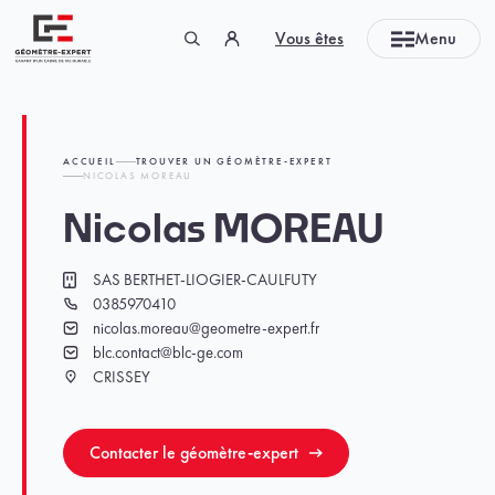
Panneau de gestion des cookies
Vous êtes
Menu
Géomètre-expert Garant d'un cadre de vie durable
ACCUEIL
TROUVER UN GÉOMÈTRE-EXPERT
NICOLAS MOREAU
Nicolas MOREAU
SAS BERTHET-LIOGIER-CAULFUTY
Cabinet
0385970410
Téléphone
nicolas.moreau@geometre-expert.fr
Email
blc.contact@blc-ge.com
Email
CRISSEY
Ville
Contacter le géomètre-expert