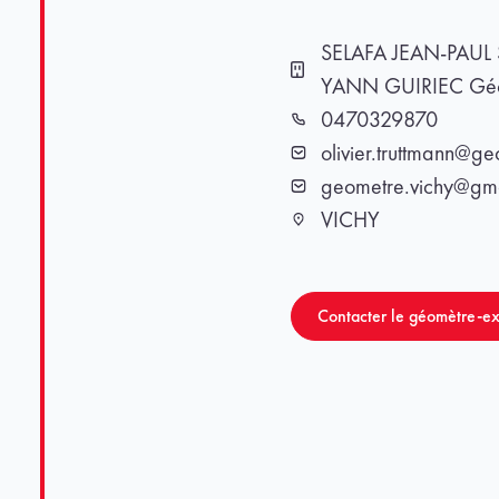
SELAFA JEAN-PAU
Cabinet
YANN GUIRIEC Géom
0470329870
Téléphone
olivier.truttmann@ge
Email
geometre.vichy@gm
Email
VICHY
Ville
Contacter le géomètre-ex