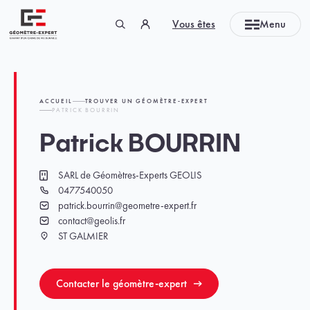
Panneau de gestion des cookies
Vous êtes
Menu
Géomètre-expert Garant d'un cadre de vie durable
ACCUEIL
TROUVER UN GÉOMÈTRE-EXPERT
PATRICK BOURRIN
Patrick BOURRIN
SARL de Géomètres-Experts GEOLIS
Cabinet
0477540050
Téléphone
patrick.bourrin@geometre-expert.fr
Email
contact@geolis.fr
Email
ST GALMIER
Ville
Contacter le géomètre-expert