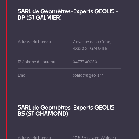
SARL de Géomètres-Experts GEOLIS -
BP (ST GALMIER)
Adresse du bureau
7 avenue de la Coise,
42330 ST GALMIER
Téléphone du bureau
0477540050
Email
contact@geolis.fr
SARL de Géomètres-Experts GEOLIS -
BS (ST CHAMOND)
Adresse du bureau
17 B Boulevard Waldeck