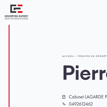
Panneau de gestion des cookies
Géomètre-expert Garant d'un cadre de vie durable
ACCUEIL
TROUVER UN GÉOMÈT
Pier
Cabinet LAGARDE P
Cabinet
0492612462
Téléphone