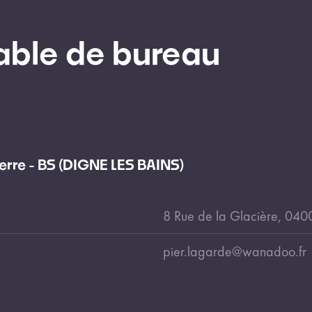
ble de bureau
rre - BS (DIGNE LES BAINS)
8 Rue de la Glacière, 04
pier.lagarde@wanadoo.fr