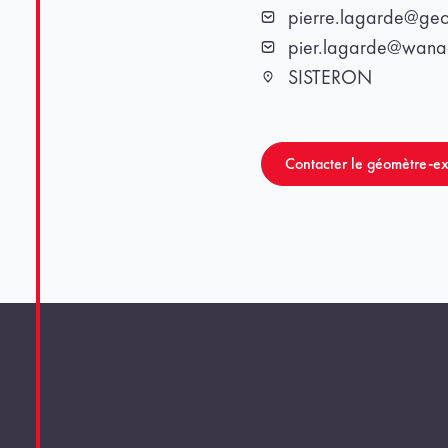
pierre.lagarde@geo
Email
pier.lagarde@wana
Email
SISTERON
Ville
Contacter le géomètre-ex