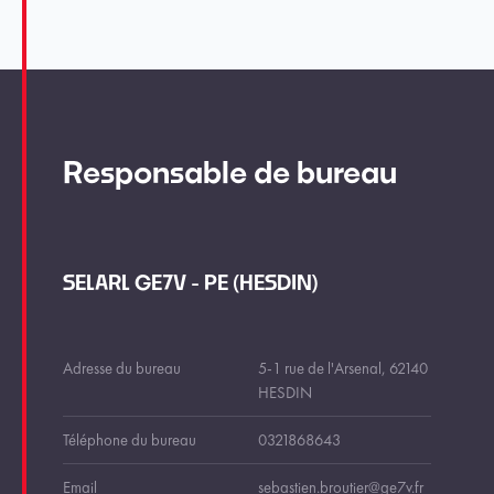
Responsable de bureau
SELARL GE7V - PE (HESDIN)
Adresse du bureau
5-1 rue de l'Arsenal, 62140
HESDIN
Téléphone du bureau
0321868643
Email
sebastien.broutier@ge7v.fr