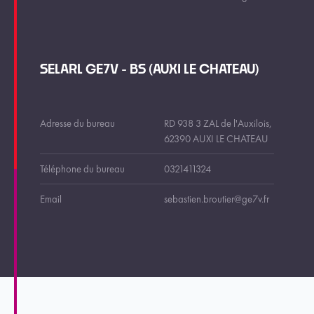
SELARL GE7V - BS (AUXI LE CHATEAU)
Adresse du bureau
RD 938 3 ZAL de l'Auxilois,
62390 AUXI LE CHATEAU
Téléphone du bureau
0321411324
Email
sebastien.broutier@ge7v.fr