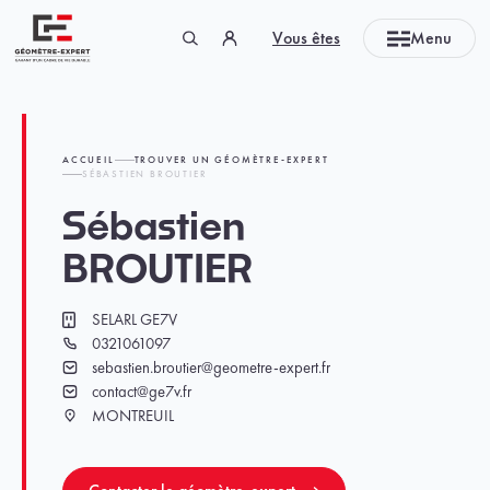
Panneau de gestion des cookies
Vous êtes
Menu
Géomètre-expert Garant d'un cadre de vie durable
ACCUEIL
TROUVER UN GÉOMÈTRE-EXPERT
SÉBASTIEN BROUTIER
Sébastien
BROUTIER
SELARL GE7V
Cabinet
0321061097
Téléphone
sebastien.broutier@geometre-expert.fr
Email
contact@ge7v.fr
Email
MONTREUIL
Ville