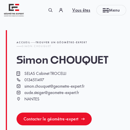
Panneau de gestion des cookies
Vous êtes
Menu
Géomètre-expert Garant d'un cadre de vie durable
ACCUEIL
TROUVER UN GÉOMÈTRE-EXPERT
SIMON CHOUQUET
Simon CHOUQUET
SELAS Cabinet TROCELLI
Cabinet
0134511497
Téléphone
simon.chouquet@geometre-expert.fr
Email
aude.steiger@geometre-expert.fr
Email
NANTES
Ville
Contacter le géomètre-expert