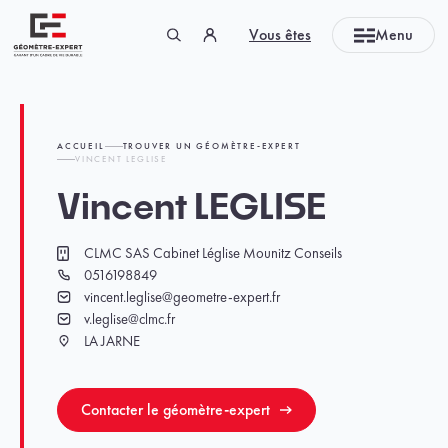
Panneau de gestion des cookies
Vous êtes
Menu
Géomètre-expert Garant d'un cadre de vie durable
ACCUEIL
TROUVER UN GÉOMÈTRE-EXPERT
VINCENT LEGLISE
Vincent LEGLISE
CLMC SAS Cabinet Léglise Mounitz Conseils
Cabinet
0516198849
Téléphone
vincent.leglise@geometre-expert.fr
Email
v.leglise@clmc.fr
Email
LA JARNE
Ville
Contacter le géomètre-expert