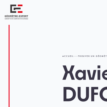
Panneau de gestion des cookies
Géomètre-expert Garant d'un cadre de vie durable
ACCUEIL
TROUVER UN GÉOMÈT
Xavi
DUF