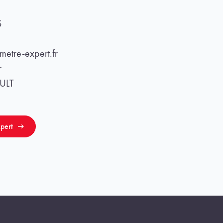
S
etre-expert.fr
r
ULT
pert