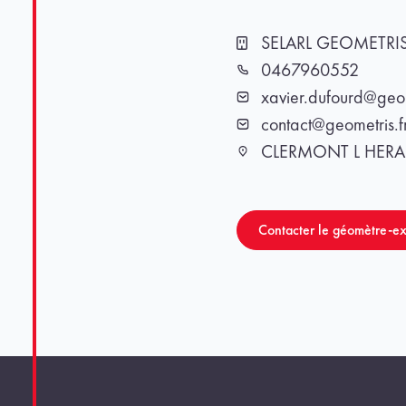
SELARL GEOMETRI
Cabinet
0467960552
Téléphone
xavier.dufourd@geom
Email
contact@geometris.f
Email
CLERMONT L HERA
Ville
Contacter le géomètre-ex