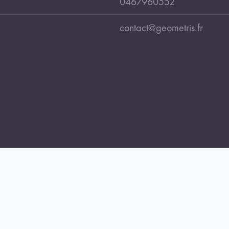
0467960552
contact@geometris.fr