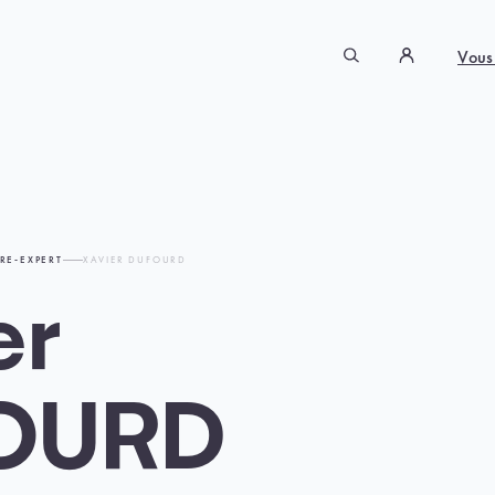
Vous
RE-EXPERT
XAVIER DUFOURD
er
OURD